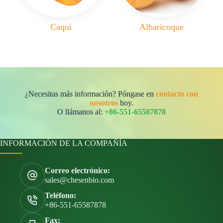
Caqui
Albaricoque
¿Necesitas más información? Póngase en
contacto con
nosotros
hoy.
O llámanos al:
+86-551-65587878
INFORMACIÓN DE LA COMPAÑÍA
Correo electrónico:
sales@chesenbio.com
Teléfono:
+86-551-65587878
Fax: