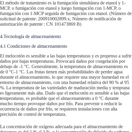
El método de tratamiento es la fumigación simultánea de etanol y 1-
MCP, o fumigación con etanol y luego fumigación con 1-MCP, o
fumigación con 1-MCP seguida de fumigación con etanol. (Número de
solicitud de patente: 200910002899.x, Número de notificación de
autorización de patente : CN 101473869 B)
4.Tecnología de almacenamiento
4.1 Condiciones de almacenamiento
El melocotón es sensible a las bajas temperaturas y es propenso a sufrir
daños por bajas temperaturas. Provocará daños por congelación por
debajo de -1 °C. Generalmente, la temperatura de almacenamiento es
de 0 °C-1 °C. Las frutas tienen más probabilidades de perder agua
durante el almacenamiento, lo que requiere una mayor humedad en el
entorno de almacenamiento, con una humedad relativa del 90 % al 95
%. La temperatura de las variedades de maduración media y temprana
es ligeramente más alta. Dado que el melocotón es sensible a las bajas
temperaturas, es probable que el almacenamiento a 0 °C durante
mucho tiempo provoque daños por frío. Para prevenir o reducir la
ocurrencia de daños por frío, se requieren instalaciones con alta
precisión de control de temperatura.
La concentración de oxígeno adecuada para el almacenamiento de
duraznos es del 1 % al 3 %, y la concentración de dióxido de carbono