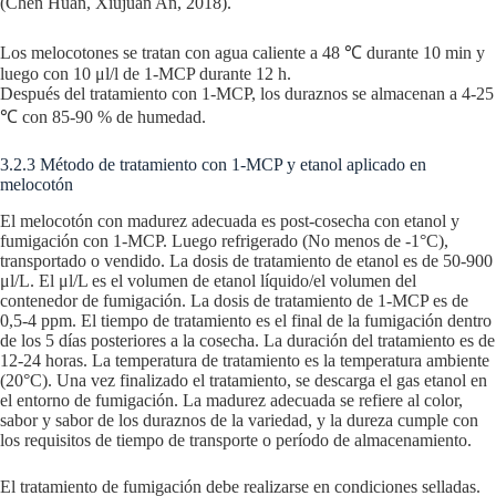
(Chen Huan, Xiujuan An, 2018).
Los melocotones se tratan con agua caliente a 48 ℃ durante 10 min y
luego con 10 μl/l de 1-MCP durante 12 h.
Después del tratamiento con 1-MCP, los duraznos se almacenan a 4-25
℃ con 85-90 % de humedad.
3.2.3 Método de tratamiento con 1-MCP y etanol aplicado en
melocotón
El melocotón con madurez adecuada es post-cosecha con etanol y
fumigación con 1-MCP. Luego refrigerado (No menos de -1°C),
transportado o vendido. La dosis de tratamiento de etanol es de 50-900
μl/L. El μl/L es el volumen de etanol líquido/el volumen del
contenedor de fumigación. La dosis de tratamiento de 1-MCP es de
0,5-4 ppm. El tiempo de tratamiento es el final de la fumigación dentro
de los 5 días posteriores a la cosecha. La duración del tratamiento es de
12-24 horas. La temperatura de tratamiento es la temperatura ambiente
(20°C). Una vez finalizado el tratamiento, se descarga el gas etanol en
el entorno de fumigación. La madurez adecuada se refiere al color,
sabor y sabor de los duraznos de la variedad, y la dureza cumple con
los requisitos de tiempo de transporte o período de almacenamiento.
El tratamiento de fumigación debe realizarse en condiciones selladas.