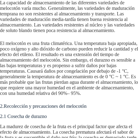
La capacidad de almacenamiento de las diferentes variedades de
melocotón varía mucho. Generalmente, las variedades de maduración
temprana no son resistentes al almacenamiento y transporte. Las
variedades de maduración media-tardía tienen buena resistencia al
almacenamiento. Las variedades resistentes al núcleo y las variedades
de soluto blando tienen poca resistencia al almacenamiento.
El melocotón es una fruta climatérica. Una temperatura baja apropiada,
poco oxígeno y alto dióxido de carbono pueden reducir la cantidad y el
efecto del etileno. El resultado es una extensión del tiempo de
almacenamiento del melocotón. Sin embargo, el durazno es sensible a
las bajas temperaturas y es propenso a sufrir daños por bajas
temperaturas. Causará daños por congelación por debajo de -1 °C,
generalmente la temperatura de almacenamiento es de 0 °C ~ 1 °C. Es
más probable que las frutas pierdan agua durante el almacenamiento, lo
que requiere una mayor humedad en el ambiente de almacenamiento,
con una humedad relativa del 90%– 95%.
2.Recolección y precauciones del melocotón
2.1 Cosecha de durazno
La madurez de cosecha de la fruta es el principal factor que afecta el
efecto de almacenamiento. La cosecha prematura afectará el sabor de
la fruta y es susceptible al daño por frío; la cosecha es demasiado tarde,