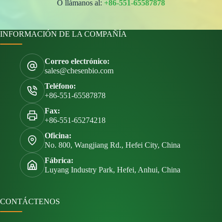
O llámanos al:
+86-551-65587878
INFORMACIÓN DE LA COMPAÑÍA
Correo electrónico:
sales@chesenbio.com
Teléfono:
+86-551-65587878
Fax:
+86-551-65274218
Oficina:
No. 800, Wangjiang Rd., Hefei City, China
Fábrica:
Luyang Industry Park, Hefei, Anhui, China
CONTÁCTENOS