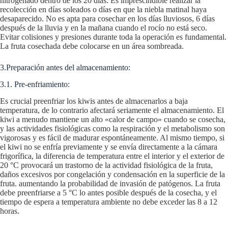
nitrogenado dentro de los 20 días. Es imprescindible realizar la
recolección en días soleados o días en que la niebla matinal haya
desaparecido. No es apta para cosechar en los días lluviosos, 6 días
después de la lluvia y en la mañana cuando el rocío no está seco.
Evitar colisiones y presiones durante toda la operación es fundamental.
La fruta cosechada debe colocarse en un área sombreada.
3.Preparación antes del almacenamiento:
3.1. Pre-enfriamiento:
Es crucial preenfriar los kiwis antes de almacenarlos a baja
temperatura, de lo contrario afectará seriamente el almacenamiento. El
kiwi a menudo mantiene un alto «calor de campo» cuando se cosecha,
y las actividades fisiológicas como la respiración y el metabolismo son
vigorosas y es fácil de madurar espontáneamente. Al mismo tiempo, si
el kiwi no se enfría previamente y se envía directamente a la cámara
frigorífica, la diferencia de temperatura entre el interior y el exterior de
20 °C provocará un trastorno de la actividad fisiológica de la fruta,
daños excesivos por congelación y condensación en la superficie de la
fruta. aumentando la probabilidad de invasión de patógenos. La fruta
debe preenfriarse a 5 °C lo antes posible después de la cosecha, y el
tiempo de espera a temperatura ambiente no debe exceder las 8 a 12
horas.