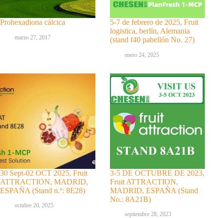
Prohexadiona cálcica
5-7 de febrero de 2025, Fruit
logistica, berlín, Alemania
marzo 27, 2017
(stand f40 pabellón No. 27)
enero 24, 2025
30 Sept-02 OCT 2025, Fruit
3-5 DE OCTUBRE DE 2023,
ATTRACTION, MADRID,
Fruit ATTRACTION,
ESPAÑA (Stand n.º: 8E28)
MADRID, ESPAÑA (Stand
No.: 8A21B)
octubre 20, 2025
septiembre 28, 2023