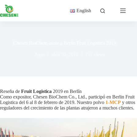
Saltar
al
English
contenido
Chesen BioChem asiste a Berlin Fruit Logistica 2019
Agro
abril 30, 2019
151
views
Reseña de
Fruit Logistica
2019 en Berlín
Como expositor, Chesen BioChem Co., Ltd., participó en Berlin Fruit
Logistica del 6 al 8 de febrero de 2019. Nuestro polvo
1-MCP
y otros
reguladores del crecimiento de las plantas atrajeron a muchos clientes.