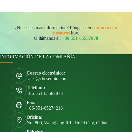
¿Necesitas más información? Póngase en
contacto con
nosotros
hoy.
O llámanos al:
+86-551-65587878
INFORMACIÓN DE LA COMPAÑÍA
Correo electrónico:
sales@chesenbio.com
Teléfono:
+86-551-65587878
Fax:
+86-551-65274218
Oficina:
No. 800, Wangjiang Rd., Hefei City, China
Fábrica: